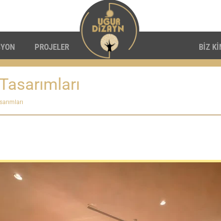
SYON
PROJELER
BİZ K
Tasarımları
sarımları