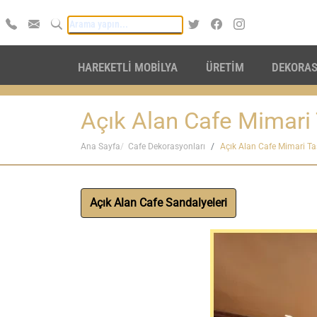
HAREKETLİ MOBİLYA
ÜRETİM
DEKORA
Açık Alan Cafe Mimari 
Ana Sayfa
Cafe Dekorasyonları
Açık Alan Cafe Mimari Ta
Açık Alan Cafe Sandalyeleri