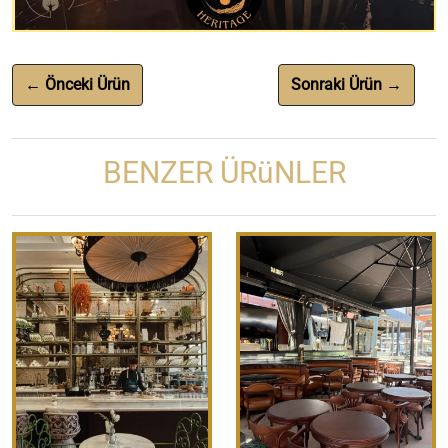
← Önceki Ürün
Sonraki Ürün →
BENZER ÜRüNLER