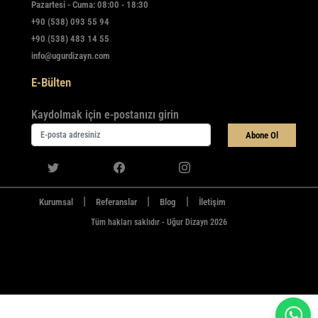
Pazartesi - Cuma: 08:00 - 18:30
+90 (538) 093 55 94
+90 (538) 483 14 55
info@ugurdizayn.com
E-Bülten
Kaydolmak için e-postanızı girin
Abone Ol
|
|
|
Kurumsal
Referanslar
Blog
İletişim
Tüm hakları saklıdır - Uğur Dizayn 2026