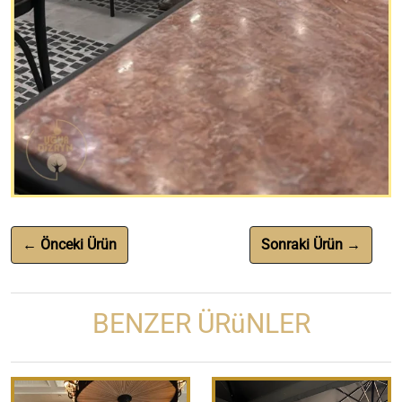
← Önceki Ürün
Sonraki Ürün →
BENZER ÜRüNLER