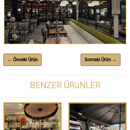
← Önceki Ürün
Sonraki Ürün →
BENZER ÜRüNLER