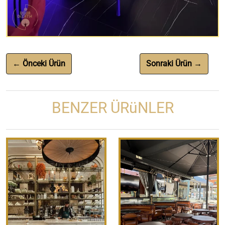
← Önceki Ürün
Sonraki Ürün →
BENZER ÜRüNLER