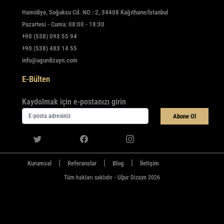
Hamidiye, Soğuksu Cd. NO : 2, 34408 Kağıthane/İstanbul
Pazartesi - Cuma: 08:00 - 18:30
+90 (538) 093 55 94
+90 (538) 483 14 55
info@ugurdizayn.com
E-Bülten
Kaydolmak için e-postanızı girin
Abone Ol
|
|
|
Kurumsal
Referanslar
Blog
İletişim
Tüm hakları saklıdır - Uğur Dizayn 2026