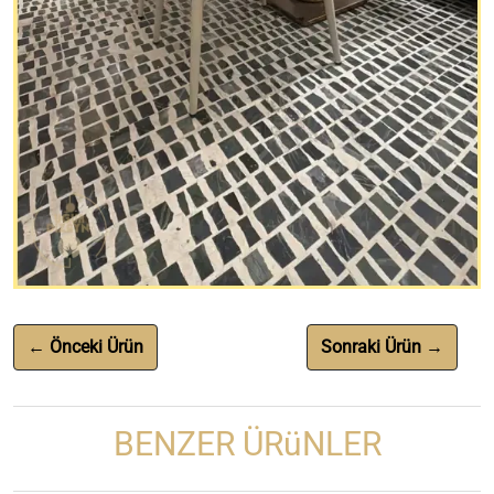
← Önceki Ürün
Sonraki Ürün →
BENZER ÜRüNLER