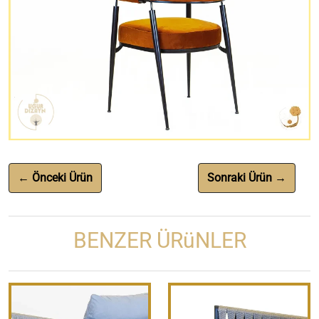
← Önceki Ürün
Sonraki Ürün →
BENZER ÜRüNLER