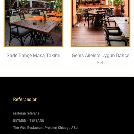
Sade Bahçe Masa Takımı
Geniş Ailelere Uygun Bahçe
Seti
Referanslar
restoran referans
BEYMEN - TERSANE
The Vibe Restaurant Projeleri Chicago ABd