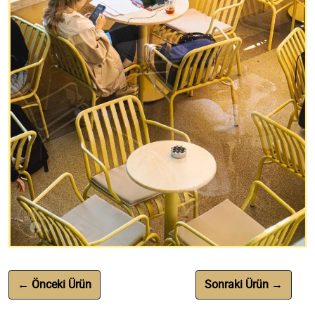
← Önceki Ürün
Sonraki Ürün →