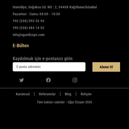
Hamidiye, Soğuksu Cd. NO : 2, 34408 Kağıthane/İstanbul
Pazartesi - Cuma: 08:00 - 18:30
+90 (538) 093 55 94
+90 (538) 483 14 55
info@ugurdizayn.com
E-Bülten
Kaydolmak için e-postanızı girin
Abone Ol
|
|
|
Kurumsal
Referanslar
Blog
İletişim
Tüm hakları saklıdır - Uğur Dizayn 2026