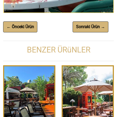
← Önceki Ürün
Sonraki Ürün →
BENZER ÜRüNLER