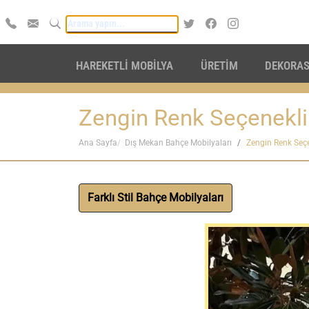
HAREKETLİ MOBİLYA
ÜRETİM
DEKORA
Zengin Renk Seçenekli
Ana Sayfa
Dış Mekan Bahçe Mobilyaları
Zengin Renk Seç
Farklı Stil Bahçe Mobilyaları