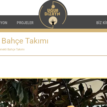
SYON
PROJELER
BİZ K
 Bahçe Takımı
enekli Bahçe Takımı