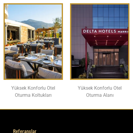
Yüksek Konforlu Otel
Yüksek Konforlu Otel
Oturma Koltukları
Oturma Alanı
Referanslar