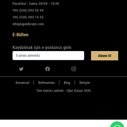
Pazartesi - Cuma: 08:00 - 18:30
+90 (538) 093 55 94
+90 (538) 483 14 55
info@ugurdizayn.com
E-Bülten
Kaydolmak için e-postanızı girin
Abone Ol
|
|
|
Kurumsal
Referanslar
Blog
İletişim
Tüm hakları saklıdır - Uğur Dizayn 2026