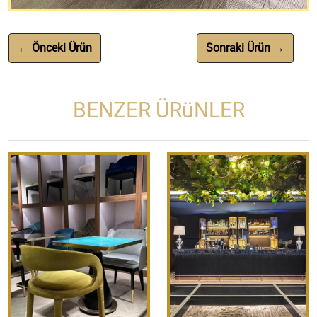
← Önceki Ürün
Sonraki Ürün →
BENZER ÜRüNLER