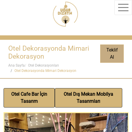
Otel Dekorasyonda Mimari
Teklif
Dekorasyon
Al
Ana Sayfa
Otel Dekorasyonları
Otel Dekorasyonda Mimari Dekorasyon
Otel Cafe Bar İçin
Otel Dış Mekan Mobilya
Tasarım
Tasarımları