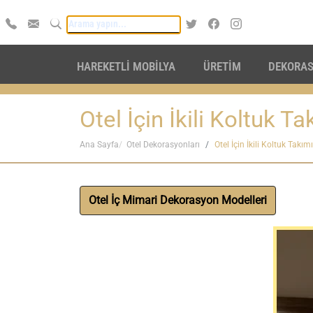
HAREKETLİ MOBİLYA
ÜRETİM
DEKORA
Otel İçin İkili Koltuk Ta
Ana Sayfa
Otel Dekorasyonları
Otel İçin İkili Koltuk Takımı
Otel İç Mimari Dekorasyon Modelleri