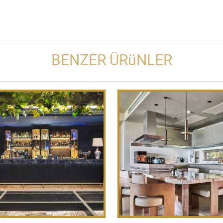
BENZER ÜRüNLER