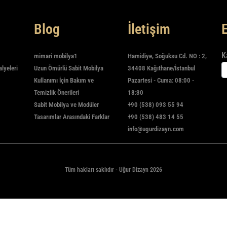
Blog
İletişim
K
mimari mobilya1
Hamidiye, Soğuksu Cd. NO : 2,
alyeleri
Uzun Ömürlü Sabit Mobilya
34408 Kağıthane/İstanbul
Kullanımı İçin Bakım ve
Pazartesi - Cuma: 08:00 -
Temizlik Önerileri
18:30
Sabit Mobilya ve Modüler
+90 (538) 093 55 94
Tasarımlar Arasındaki Farklar
+90 (538) 483 14 55
info@ugurdizayn.com
Tüm hakları saklıdır - Uğur Dizayn 2026