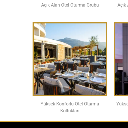
Açık Alan Otel Oturma Grubu
Açık 
Yüksek Konforlu Otel Oturma
Yükse
Koltukları