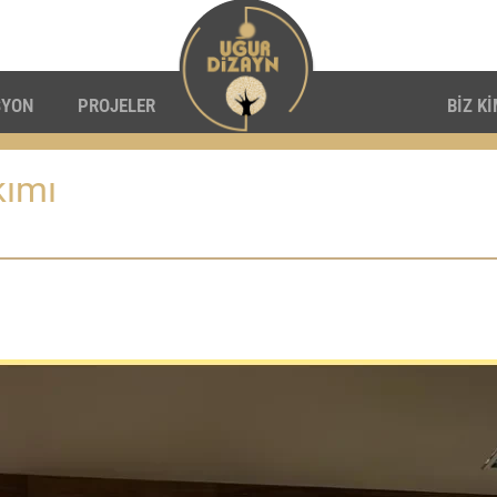
SYON
PROJELER
BİZ K
kımı