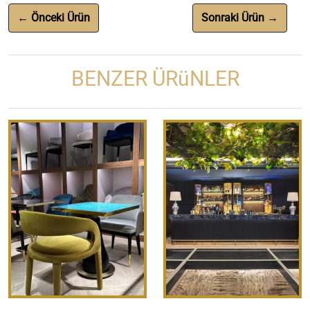
← Önceki Ürün
Sonraki Ürün →
BENZER ÜRüNLER