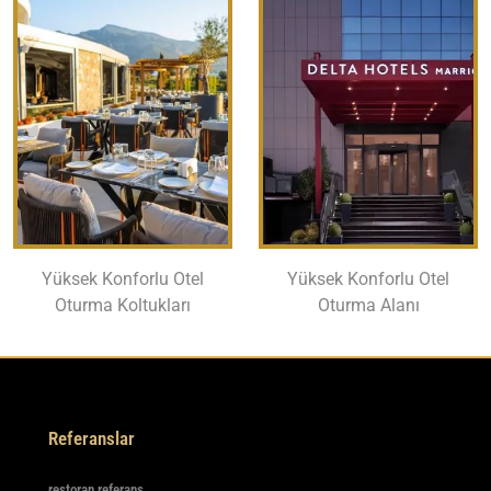
Yüksek Konforlu Otel
Yüksek Konforlu Otel
Oturma Koltukları
Oturma Alanı
Referanslar
restoran referans