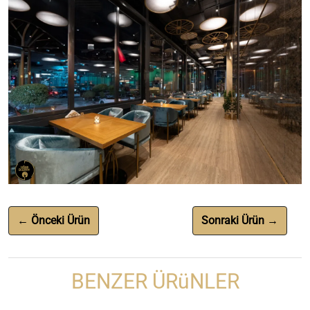
← Önceki Ürün
Sonraki Ürün →
BENZER ÜRüNLER