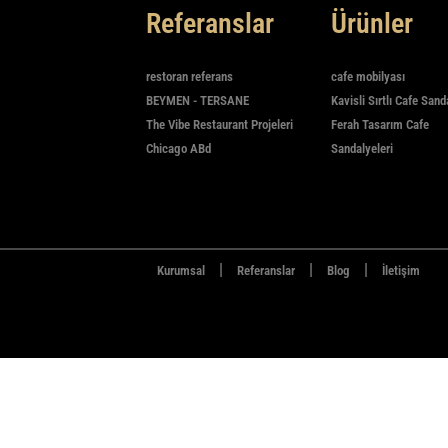
Referanslar
Ürünler
restoran referans
cafe mobilyası
BEYMEN - TERSANE
Kavisli Sırtlı Cafe Sand
The Vibe Restaurant Projeleri
Ferah Tasarım Cafe
Chicago ABd
Sandalyeleri
|
|
|
Kurumsal
Referanslar
Blog
İletişim