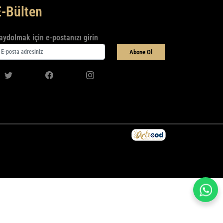
E-Bülten
aydolmak için e-postanızı girin
Abone Ol