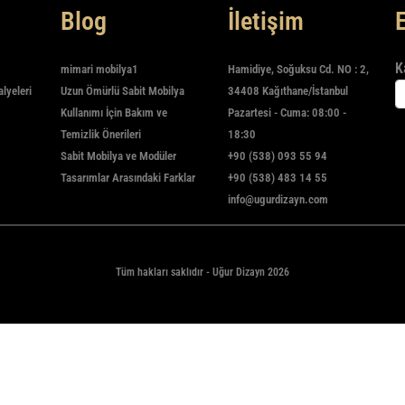
Blog
İletişim
K
mimari mobilya1
Hamidiye, Soğuksu Cd. NO : 2,
alyeleri
Uzun Ömürlü Sabit Mobilya
34408 Kağıthane/İstanbul
Kullanımı İçin Bakım ve
Pazartesi - Cuma: 08:00 -
Temizlik Önerileri
18:30
Sabit Mobilya ve Modüler
+90 (538) 093 55 94
Tasarımlar Arasındaki Farklar
+90 (538) 483 14 55
info@ugurdizayn.com
Tüm hakları saklıdır - Uğur Dizayn 2026