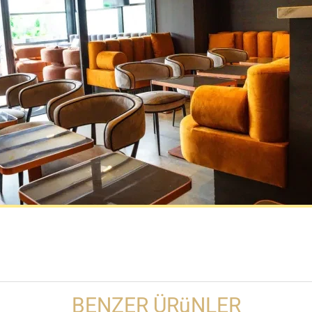
BENZER ÜRüNLER