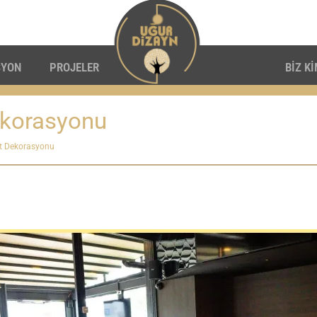
SYON
PROJELER
BİZ K
ekorasyonu
t Dekorasyonu