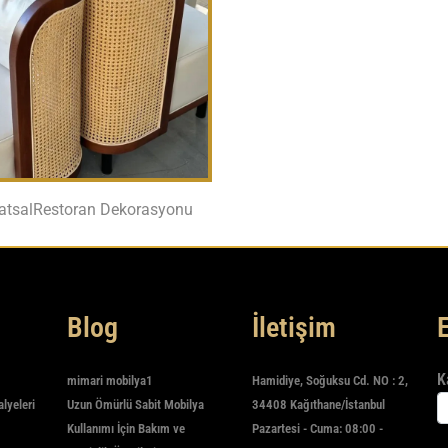
atsalRestoran Dekorasyonu
Blog
İletişim
K
mimari mobilya1
Hamidiye, Soğuksu Cd. NO : 2,
alyeleri
Uzun Ömürlü Sabit Mobilya
34408 Kağıthane/İstanbul
Kullanımı İçin Bakım ve
Pazartesi - Cuma: 08:00 -