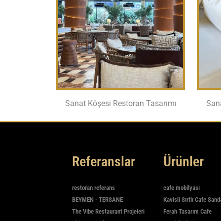
Sanat Köşesi Restoran Tasarımı
San
Referanslar
Ürünler
restoran referans
cafe mobilyası
BEYMEN - TERSANE
Kavisli Sırtlı Cafe Sand
The Vibe Restaurant Projeleri
Ferah Tasarım Cafe