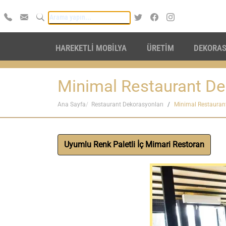
HAREKETLİ MOBİLYA
ÜRETİM
DEKORA
Minimal Restaurant D
Ana Sayfa
Restaurant Dekorasyonları
Minimal Restauran
Uyumlu Renk Paletli İç Mimari Restoran