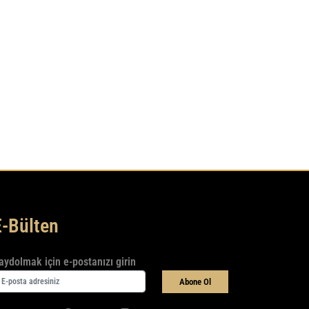
E-Bülten
aydolmak için e-postanızı girin
Abone Ol