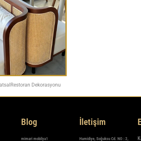
atsalRestoran Dekorasyonu
Blog
İletişim
K
mimari mobilya1
Hamidiye, Soğuksu Cd. NO : 2,