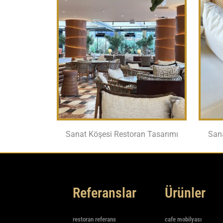
Sanat Köşesi Restoran Tasarımı
San
Referanslar
Ürünler
restoran referans
cafe mobilyası