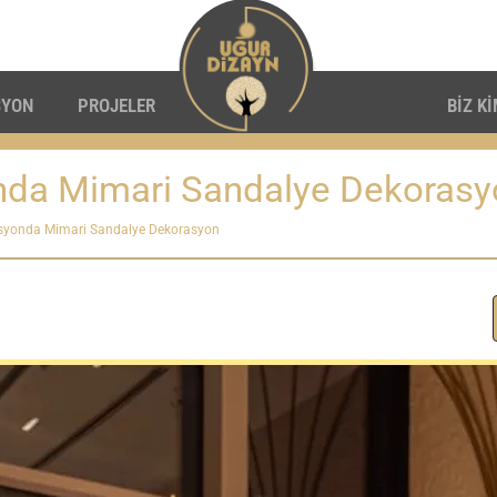
SYON
PROJELER
BİZ K
nda Mimari Sandalye Dekorasy
syonda Mimari Sandalye Dekorasyon