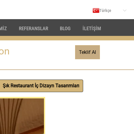
Türkçe
İMİZ
REFERANSLAR
BLOG
İLETİŞİM
on
Teklif Al
Şık Restaurant İç Dizayn Tasarımları