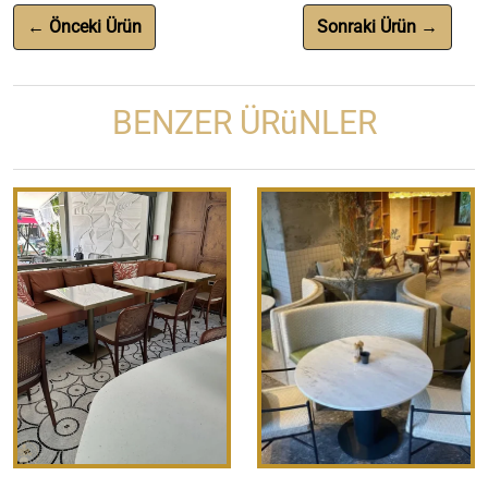
← Önceki Ürün
Sonraki Ürün →
BENZER ÜRüNLER