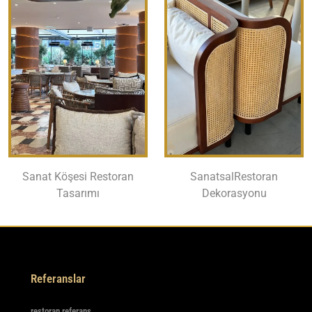
Sanat Köşesi Restoran
SanatsalRestoran
Tasarımı
Dekorasyonu
Referanslar
restoran referans