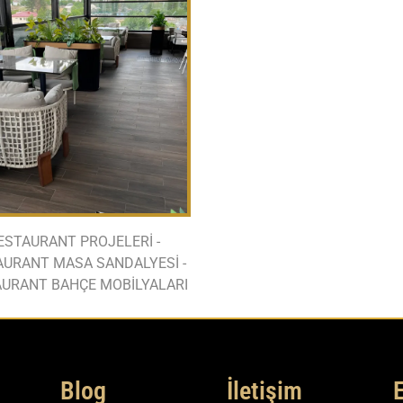
ESTAURANT PROJELERİ -
AURANT MASA SANDALYESİ -
URANT BAHÇE MOBİLYALARI
Blog
İletişim