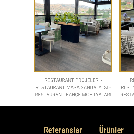
RESTAURANT PROJELERİ -
R
RESTAURANT MASA SANDALYESİ -
REST
RESTAURANT BAHÇE MOBİLYALARI
RESTA
Referanslar
Ürünler