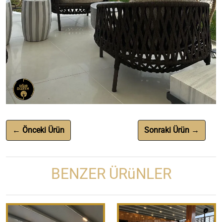
← Önceki Ürün
Sonraki Ürün →
BENZER ÜRüNLER