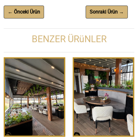
← Önceki Ürün
Sonraki Ürün →
BENZER ÜRüNLER