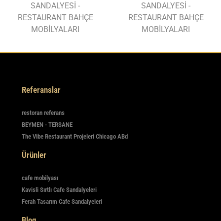
SANDALYESİ -
SANDALYESİ -
RESTAURANT BAHÇE
RESTAURANT BAHÇE
MOBİLYALARI
MOBİLYALARI
Referanslar
restoran referans
BEYMEN - TERSANE
The Vibe Restaurant Projeleri Chicago ABd
Ürünler
cafe mobilyası
Kavisli Sırtlı Cafe Sandalyeleri
Ferah Tasarım Cafe Sandalyeleri
Blog