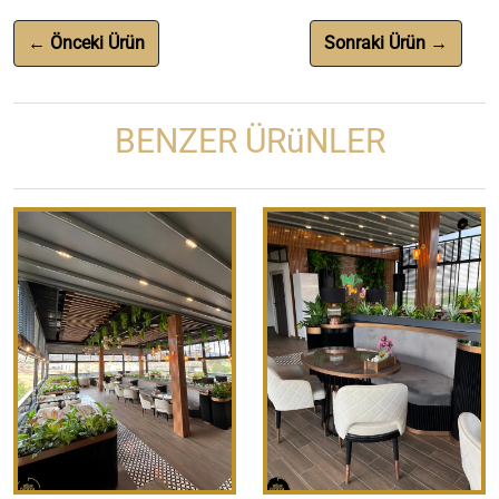
← Önceki Ürün
Sonraki Ürün →
BENZER ÜRüNLER