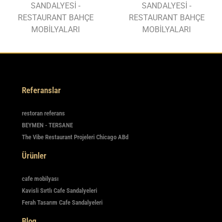
SANDALYESİ -
SANDALYESİ -
RESTAURANT BAHÇE
RESTAURANT BAHÇE
MOBİLYALARI
MOBİLYALARI
Referanslar
restoran referans
BEYMEN - TERSANE
The Vibe Restaurant Projeleri Chicago ABd
Ürünler
cafe mobilyası
Kavisli Sırtlı Cafe Sandalyeleri
Ferah Tasarım Cafe Sandalyeleri
Blog