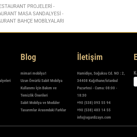
ESTAURANT PROJELERİ -
AURANT MASA SANDALYESİ -
URANT BAHÇE MOBİLYALARI
Blog
İletişim
K
mimari mobilya1
Hamidiye, Soğuksu Cd. NO : 2,
alyeleri
Uzun Ömürlü Sabit Mobilya
34408 Kağıthane/İstanbul
Kullanımı İçin Bakım ve
Pazartesi - Cuma: 08:00 -
Temizlik Önerileri
18:30
Sabit Mobilya ve Modüler
+90 (538) 093 55 94
Tasarımlar Arasındaki Farklar
+90 (538) 483 14 55
info@ugurdizayn.com