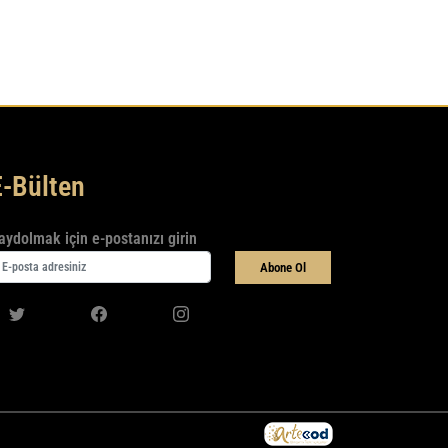
E-Bülten
aydolmak için e-postanızı girin
Abone Ol