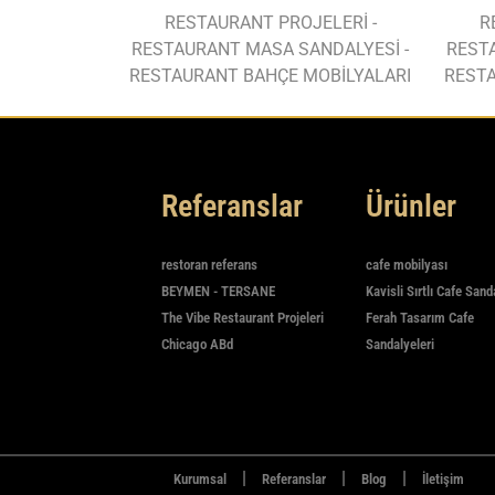
RESTAURANT PROJELERİ -
R
RESTAURANT MASA SANDALYESİ -
REST
RESTAURANT BAHÇE MOBİLYALARI
RESTA
Referanslar
Ürünler
restoran referans
cafe mobilyası
BEYMEN - TERSANE
Kavisli Sırtlı Cafe Sand
The Vibe Restaurant Projeleri
Ferah Tasarım Cafe
Chicago ABd
Sandalyeleri
|
|
|
Kurumsal
Referanslar
Blog
İletişim