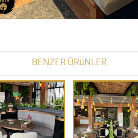
BENZER ÜRüNLER