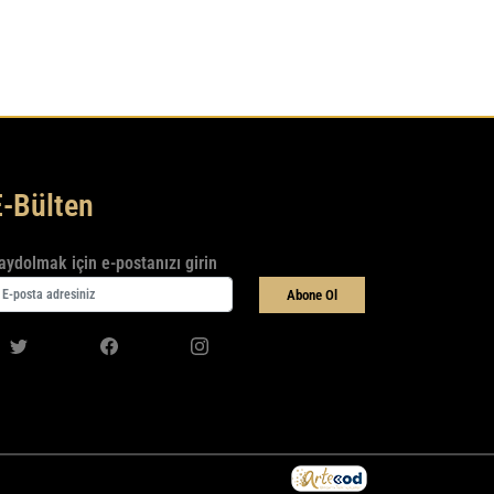
E-Bülten
aydolmak için e-postanızı girin
Abone Ol