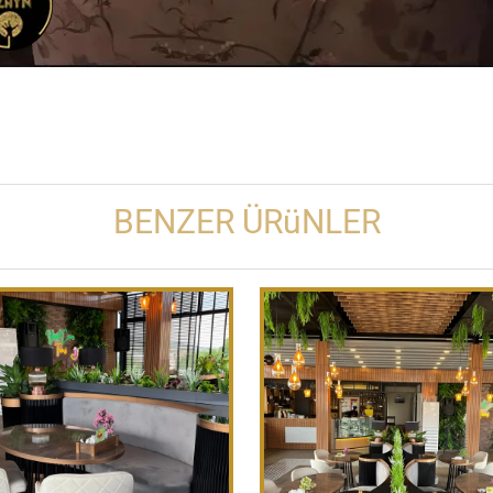
BENZER ÜRüNLER