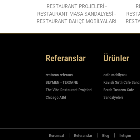
RESTAURANT PROJELERİ -
R
RESTAURANT MASA SANDALYESİ -
REST
RESTAURANT BAHÇE MOBİLYALARI
RESTA
Referanslar
Ürünler
restoran referans
cafe mobilyası
BEYMEN - TERSANE
Kavisli Sırtlı Cafe Sand
The Vibe Restaurant Projeleri
Ferah Tasarım Cafe
Chicago ABd
Sandalyeleri
|
|
|
Kurumsal
Referanslar
Blog
İletişim