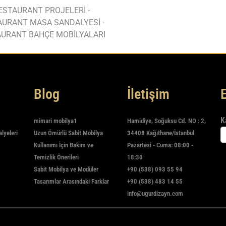
ESTAURANT PROJELERİ -
AURANT MASA SANDALYESİ -
URANT BAHÇE MOBİLYALARI
Blog
İletişim
K
mimari mobilya1
Hamidiye, Soğuksu Cd. NO : 2,
alyeleri
Uzun Ömürlü Sabit Mobilya
34408 Kağıthane/İstanbul
Kullanımı İçin Bakım ve
Pazartesi - Cuma: 08:00 -
Temizlik Önerileri
18:30
Sabit Mobilya ve Modüler
+90 (538) 093 55 94
Tasarımlar Arasındaki Farklar
+90 (538) 483 14 55
info@ugurdizayn.com