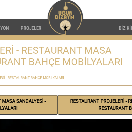
SYON
PROJELER
BİZ K
ERİ - RESTAURANT MASA
URANT BAHÇE MOBİLYALARI
Sİ - RESTAURANT BAHÇE MOBİLYALARI
 MASA SANDALYESİ -
RESTAURANT PROJELERİ - R
LYALARI
RESTAURANT B