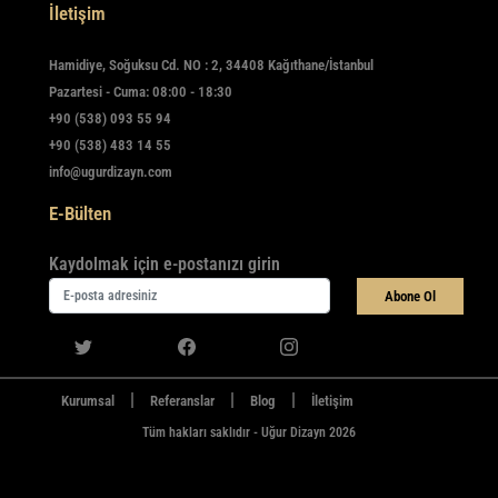
İletişim
Hamidiye, Soğuksu Cd. NO : 2, 34408 Kağıthane/İstanbul
Pazartesi - Cuma: 08:00 - 18:30
+90 (538) 093 55 94
+90 (538) 483 14 55
info@ugurdizayn.com
E-Bülten
Kaydolmak için e-postanızı girin
Abone Ol
|
|
|
Kurumsal
Referanslar
Blog
İletişim
Tüm hakları saklıdır - Uğur Dizayn 2026