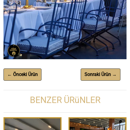
← Önceki Ürün
Sonraki Ürün →
BENZER ÜRüNLER