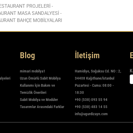
ESTAURANT PROJELERİ -
AURANT MASA SANDALYESİ -
URANT BAHÇE MOBİLYALARI
Blog
İletişim
K
mimari mobilya1
Hamidiye, Soğuksu Cd. NO : 2,
alyeleri
Uzun Ömürlü Sabit Mobilya
34408 Kağıthane/İstanbul
Kullanımı İçin Bakım ve
Pazartesi - Cuma: 08:00 -
Temizlik Önerileri
18:30
Sabit Mobilya ve Modüler
+90 (538) 093 55 94
Tasarımlar Arasındaki Farklar
+90 (538) 483 14 55
info@ugurdizayn.com