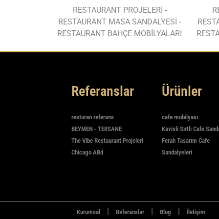
RESTAURANT PROJELERİ -
R
RESTAURANT MASA SANDALYESİ -
REST
RESTAURANT BAHÇE MOBİLYALARI
RESTA
Referanslar
Ürünler
restoran referans
cafe mobilyası
BEYMEN - TERSANE
Kavisli Sırtlı Cafe Sand
The Vibe Restaurant Projeleri
Ferah Tasarım Cafe
Chicago ABd
Sandalyeleri
|
|
|
Kurumsal
Referanslar
Blog
İletişim