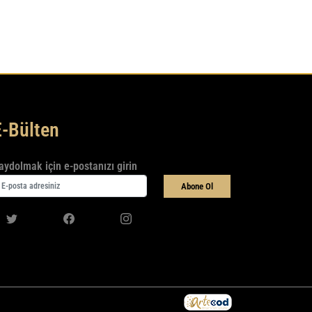
E-Bülten
aydolmak için e-postanızı girin
Abone Ol