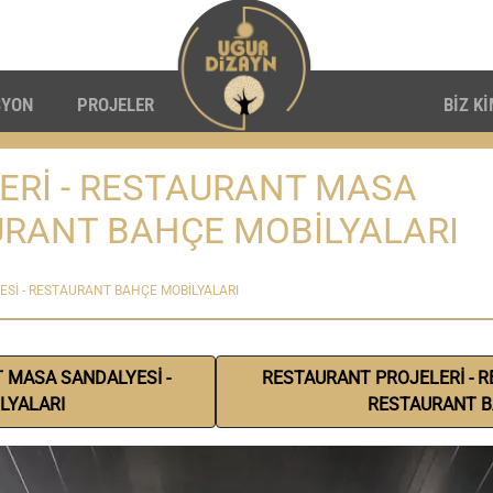
SYON
PROJELER
BİZ K
ERİ - RESTAURANT MASA
URANT BAHÇE MOBİLYALARI
Sİ - RESTAURANT BAHÇE MOBİLYALARI
 MASA SANDALYESİ -
RESTAURANT PROJELERİ - R
LYALARI
RESTAURANT B