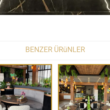
BENZER ÜRüNLER