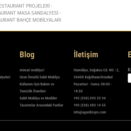
ESTAURANT PROJELERİ -
AURANT MASA SANDALYESİ -
URANT BAHÇE MOBİLYALARI
Blog
İletişim
K
mimari mobilya1
Hamidiye, Soğuksu Cd. NO : 2,
alyeleri
Uzun Ömürlü Sabit Mobilya
34408 Kağıthane/İstanbul
Kullanımı İçin Bakım ve
Pazartesi - Cuma: 08:00 -
Temizlik Önerileri
18:30
Sabit Mobilya ve Modüler
+90 (538) 093 55 94
Tasarımlar Arasındaki Farklar
+90 (538) 483 14 55
info@ugurdizayn.com