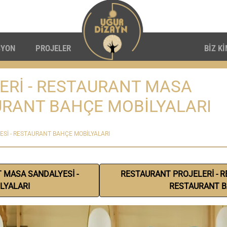
SYON
PROJELER
BİZ K
ERİ - RESTAURANT MASA
URANT BAHÇE MOBİLYALARI
Sİ - RESTAURANT BAHÇE MOBİLYALARI
 MASA SANDALYESİ -
RESTAURANT PROJELERİ - R
LYALARI
RESTAURANT B