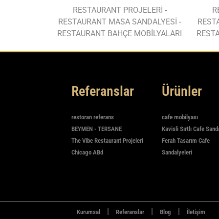
RESTAURANT PROJELERİ -
R
RESTAURANT MASA SANDALYESİ -
REST
RESTAURANT BAHÇE MOBİLYALARI
RESTA
Referanslar
Ürünler
restoran referans
cafe mobilyası
BEYMEN - TERSANE
Kavisli Sırtlı Cafe Sand
The Vibe Restaurant Projeleri
Ferah Tasarım Cafe
Chicago ABd
Sandalyeleri
|
|
|
Kurumsal
Referanslar
Blog
İletişim