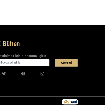
E-Bülten
aydolmak için e-postanızı girin
Abone Ol