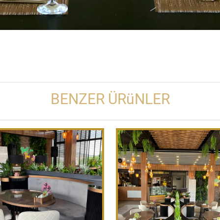
BENZER ÜRüNLER