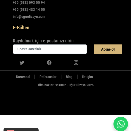
+90 (538) 093 55 94
+90 (538) 483 14 55
info@ugurdizayn.com
E-Bülten
Kaydolmak için e-postanızı girin
Abone Ol
|
|
|
Kurumsal
Referanslar
Blog
İletişim
Tüm hakları saklıdır - Uğur Dizayn 2026