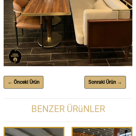
← Önceki Ürün
Sonraki Ürün →
BENZER ÜRüNLER