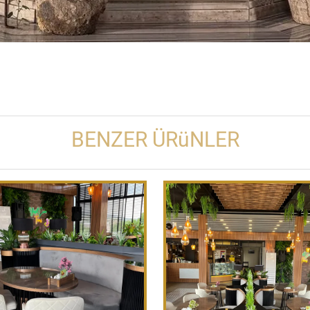
BENZER ÜRüNLER