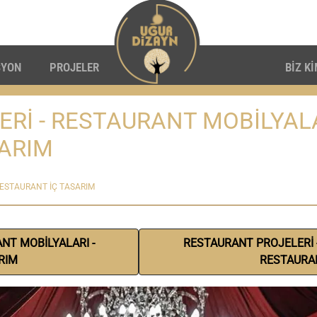
SYON
PROJELER
BİZ K
Rİ - RESTAURANT MOBİLYAL
SARIM
RESTAURANT İÇ TASARIM
NT MOBİLYALARI -
RESTAURANT PROJELERİ 
RIM
RESTAURAN