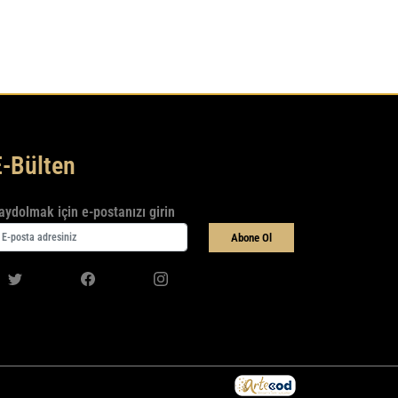
E-Bülten
aydolmak için e-postanızı girin
Abone Ol