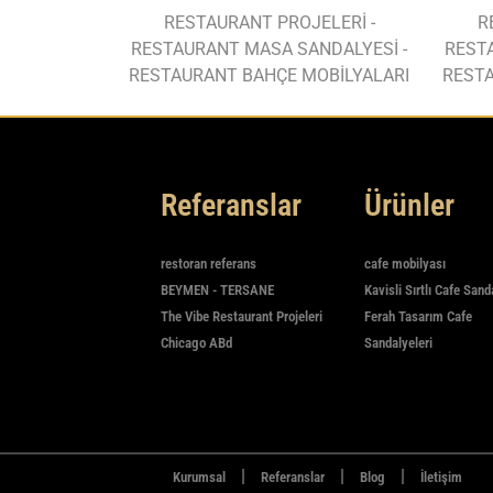
RESTAURANT PROJELERİ -
R
RESTAURANT MASA SANDALYESİ -
REST
RESTAURANT BAHÇE MOBİLYALARI
RESTA
Referanslar
Ürünler
restoran referans
cafe mobilyası
BEYMEN - TERSANE
Kavisli Sırtlı Cafe Sand
The Vibe Restaurant Projeleri
Ferah Tasarım Cafe
Chicago ABd
Sandalyeleri
|
|
|
Kurumsal
Referanslar
Blog
İletişim