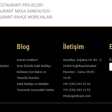
ESTAURANT PROJELERİ -
AURANT MASA SANDALYESİ -
URANT BAHÇE MOBİLYALARI
Blog
İletişim
K
mimari mobilya1
Hamidiye, Soğuksu Cd. NO : 2,
alyeleri
Uzun Ömürlü Sabit Mobilya
34408 Kağıthane/İstanbul
Kullanımı İçin Bakım ve
Pazartesi - Cuma: 08:00 -
Temizlik Önerileri
18:30
Sabit Mobilya ve Modüler
+90 (538) 093 55 94
Tasarımlar Arasındaki Farklar
+90 (538) 483 14 55
info@ugurdizayn.com