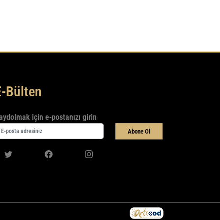
E-Bülten
aydolmak için e-postanızı girin
Abone Ol