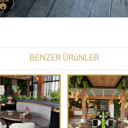
BENZER ÜRüNLER