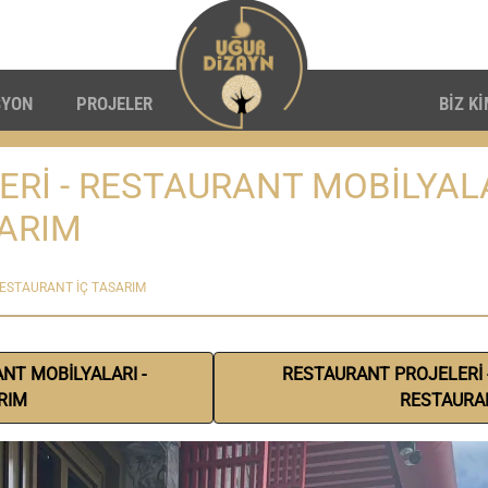
SYON
PROJELER
BİZ K
Rİ - RESTAURANT MOBİLYAL
SARIM
RESTAURANT İÇ TASARIM
NT MOBİLYALARI -
RESTAURANT PROJELERİ 
RIM
RESTAURAN