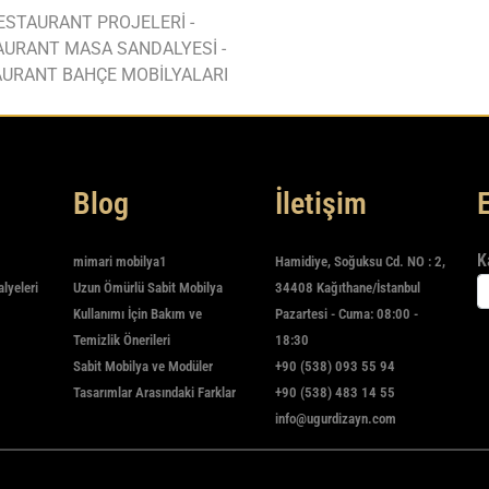
ESTAURANT PROJELERİ -
AURANT MASA SANDALYESİ -
URANT BAHÇE MOBİLYALARI
Blog
İletişim
K
mimari mobilya1
Hamidiye, Soğuksu Cd. NO : 2,
alyeleri
Uzun Ömürlü Sabit Mobilya
34408 Kağıthane/İstanbul
Kullanımı İçin Bakım ve
Pazartesi - Cuma: 08:00 -
Temizlik Önerileri
18:30
Sabit Mobilya ve Modüler
+90 (538) 093 55 94
Tasarımlar Arasındaki Farklar
+90 (538) 483 14 55
info@ugurdizayn.com