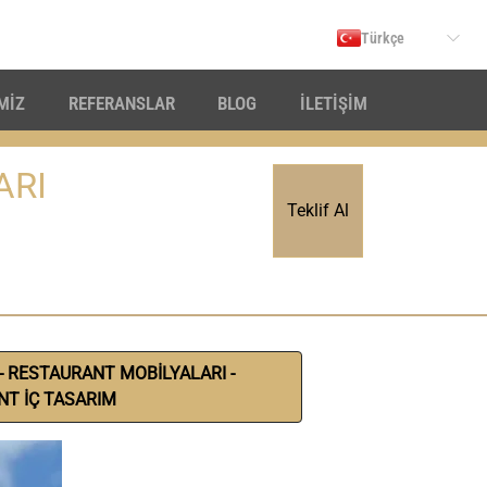
Türkçe
İMİZ
REFERANSLAR
BLOG
İLETİŞİM
ARI
Teklif Al
- RESTAURANT MOBİLYALARI -
T İÇ TASARIM