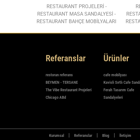
RESTAURANT PROJELERİ -
R
RESTAURANT MASA SANDALYESİ -
REST
RESTAURANT BAHÇE MOBİLYALARI
RESTA
Referanslar
Ürünler
restoran referans
cafe mobilyası
BEYMEN - TERSANE
Kavisli Sırtlı Cafe Sand
The Vibe Restaurant Projeleri
Ferah Tasarım Cafe
Chicago ABd
Sandalyeleri
|
|
|
Kurumsal
Referanslar
Blog
İletişim