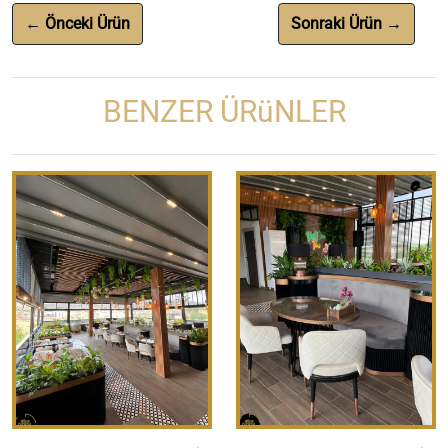
← Önceki Ürün
Sonraki Ürün →
BENZER ÜRüNLER