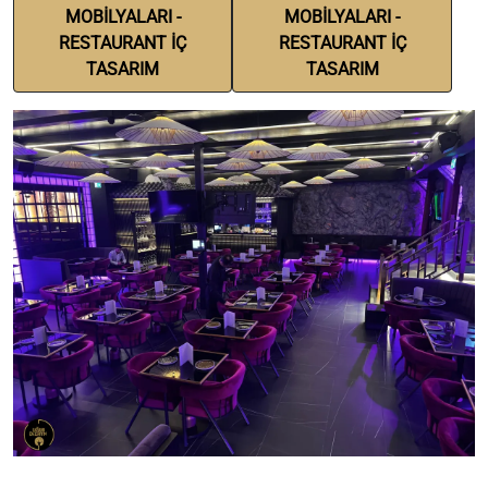
MOBİLYALARI -
MOBİLYALARI -
RESTAURANT İÇ
RESTAURANT İÇ
TASARIM
TASARIM