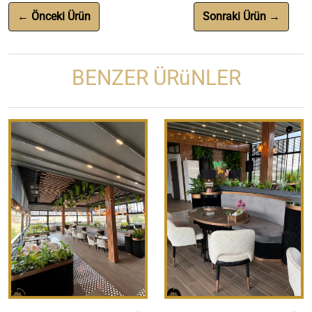
← Önceki Ürün
Sonraki Ürün →
BENZER ÜRüNLER