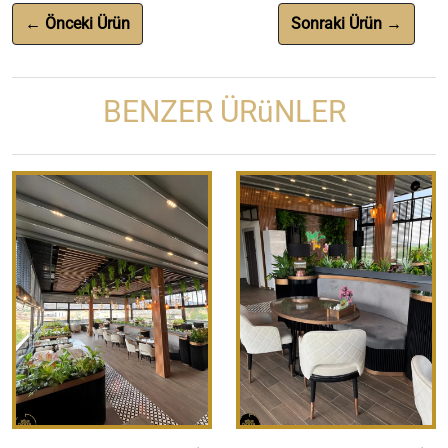
← Önceki Ürün
Sonraki Ürün →
BENZER ÜRüNLER