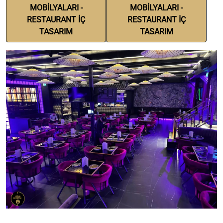
MOBİLYALARI -
MOBİLYALARI -
RESTAURANT İÇ
RESTAURANT İÇ
TASARIM
TASARIM