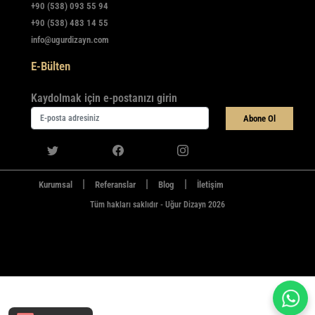
+90 (538) 093 55 94
+90 (538) 483 14 55
info@ugurdizayn.com
E-Bülten
Kaydolmak için e-postanızı girin
Abone Ol
|
|
|
Kurumsal
Referanslar
Blog
İletişim
Tüm hakları saklıdır - Uğur Dizayn 2026