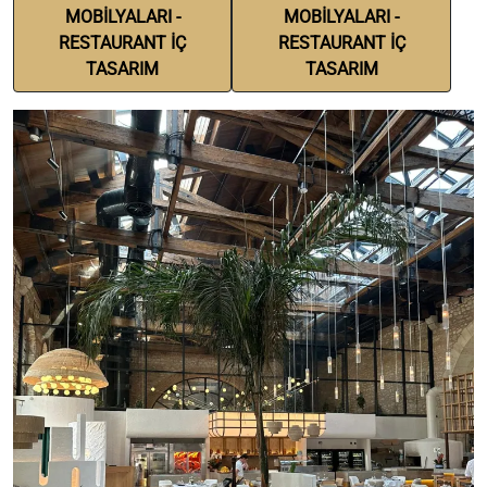
MOBİLYALARI -
MOBİLYALARI -
RESTAURANT İÇ
RESTAURANT İÇ
TASARIM
TASARIM