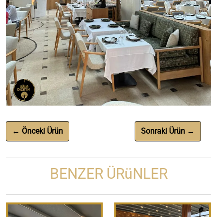
← Önceki Ürün
Sonraki Ürün →
BENZER ÜRüNLER