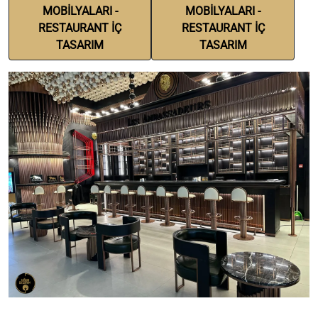
MOBİLYALARI -
MOBİLYALARI -
RESTAURANT İÇ
RESTAURANT İÇ
TASARIM
TASARIM