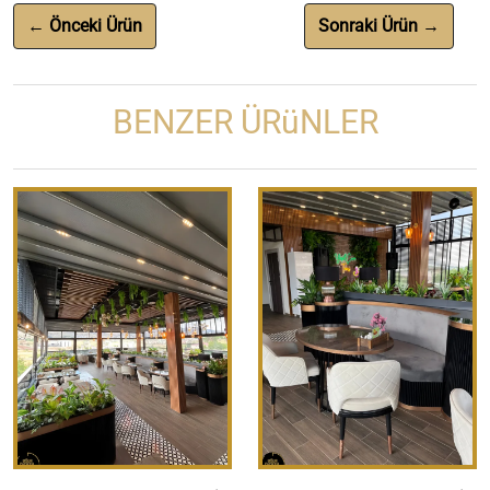
← Önceki Ürün
Sonraki Ürün →
BENZER ÜRüNLER