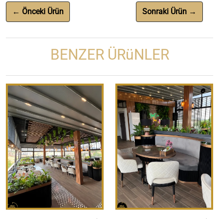
← Önceki Ürün
Sonraki Ürün →
BENZER ÜRüNLER