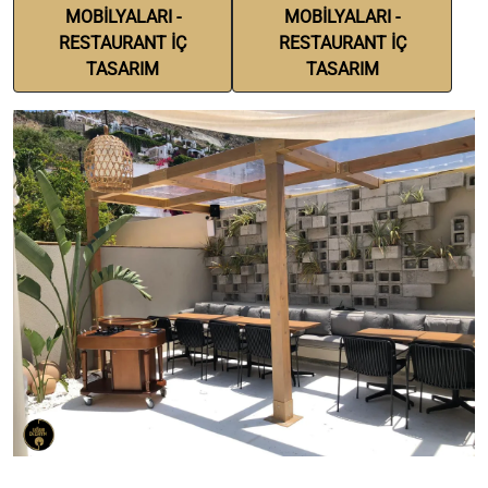
MOBİLYALARI -
MOBİLYALARI -
RESTAURANT İÇ
RESTAURANT İÇ
TASARIM
TASARIM