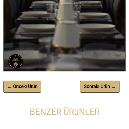
← Önceki Ürün
Sonraki Ürün →
BENZER ÜRüNLER