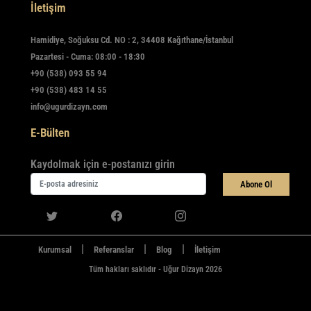
İletişim
Hamidiye, Soğuksu Cd. NO : 2, 34408 Kağıthane/İstanbul
Pazartesi - Cuma: 08:00 - 18:30
+90 (538) 093 55 94
+90 (538) 483 14 55
info@ugurdizayn.com
E-Bülten
Kaydolmak için e-postanızı girin
Abone Ol
|
|
|
Kurumsal
Referanslar
Blog
İletişim
Tüm hakları saklıdır - Uğur Dizayn 2026