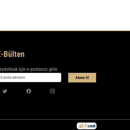
E-Bülten
aydolmak için e-postanızı girin
Abone Ol