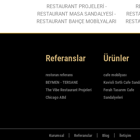
RESTAURANT PROJELERİ -
R
RESTAURANT MASA SANDALYESİ -
REST
RESTAURANT BAHÇE MOBİLYALARI
RESTA
Referanslar
Ürünler
restoran referans
cafe mobilyası
BEYMEN - TERSANE
Kavisli Sırtlı Cafe Sand
The Vibe Restaurant Projeleri
Ferah Tasarım Cafe
Chicago ABd
Sandalyeleri
|
|
|
Kurumsal
Referanslar
Blog
İletişim