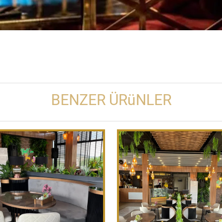
BENZER ÜRüNLER