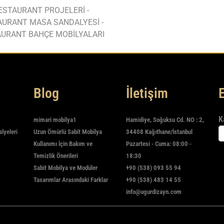
ESTAURANT PROJELERİ -
AURANT MASA SANDALYESİ -
URANT BAHÇE MOBİLYALARI
Blog
İletişim
K
mimari mobilya1
Hamidiye, Soğuksu Cd. NO : 2,
alyeleri
Uzun Ömürlü Sabit Mobilya
34408 Kağıthane/İstanbul
Kullanımı İçin Bakım ve
Pazartesi - Cuma: 08:00 -
Temizlik Önerileri
18:30
Sabit Mobilya ve Modüler
+90 (538) 093 55 94
Tasarımlar Arasındaki Farklar
+90 (538) 483 14 55
info@ugurdizayn.com