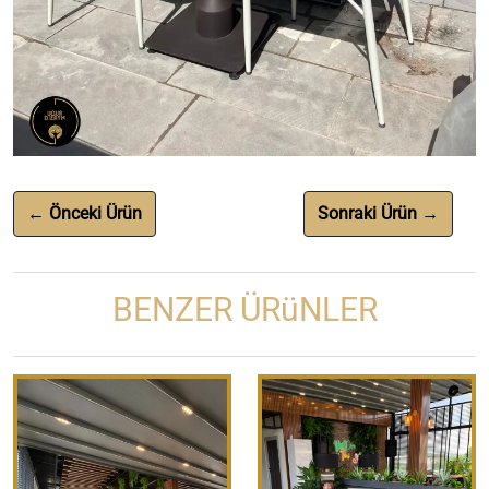
← Önceki Ürün
Sonraki Ürün →
BENZER ÜRüNLER