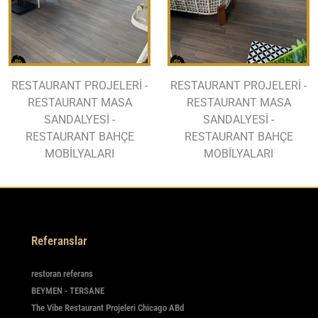
RESTAURANT PROJELERİ -
RESTAURANT PROJELERİ -
RESTAURANT MASA
RESTAURANT MASA
SANDALYESİ -
SANDALYESİ -
RESTAURANT BAHÇE
RESTAURANT BAHÇE
MOBİLYALARI
MOBİLYALARI
Referanslar
restoran referans
BEYMEN - TERSANE
The Vibe Restaurant Projeleri Chicago ABd