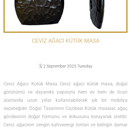
CEVIZ AĞACI KÜTÜK MASA
🗓️ 2 September 2025 Tuesday
Ceviz Ağacı Kütük Masa Ceviz ağacı kütük masa, doğal
görünümü ve dayanıklı yapısıyla hem ev hem de ticari
alanlarda uzun yıllar kullanılabilecek şık bir mobilya
seçeneğidir. Doğal Tasarımın Cazibesi Kütük masalar, ağaç
gövdesinin doğal formunu ve dokusunu koruyarak üretilir.
Ceviz ağacının zengin kahverengi tonları ve belirgin damar