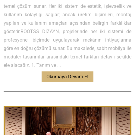
temel çözüm sunar. Her iki sistem de estetik, işlevsellik ve
kullanım kolaylığı sağlar; ancak üretim biçimleri, montaj
yapıları ve kullanım amaçları açısından belirgin farklılıklar
gösterir.ROOTSS DİZAYN, projelerinde her iki sistemi de
profesyonel biçimde uygulayarak mekânın ihtiyaçlarına
göre en doğru çözümü sunar. Bu makalede, sabit mobilya ile
modüler tasarımlar arasındaki temel farkları detaylı şekilde
ele alacağız. 1. Tanım ve ...
Okumaya Devam Et