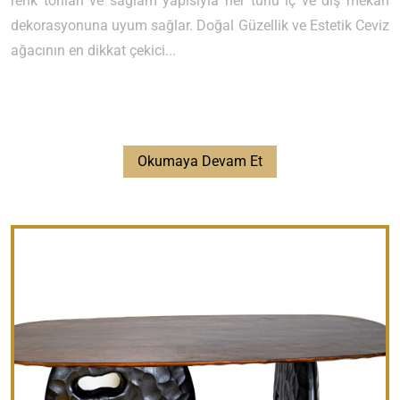
renk tonları ve sağlam yapısıyla her türlü iç ve dış mekân
dekorasyonuna uyum sağlar. Doğal Güzellik ve Estetik Ceviz
ağacının en dikkat çekici...
Okumaya Devam Et