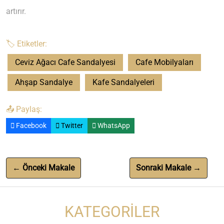
artırır.
🏷️ Etiketler:
Ceviz Ağacı Cafe Sandalyesi
Cafe Mobilyaları
Ahşap Sandalye
Kafe Sandalyeleri
📤 Paylaş:
Facebook
Twitter
WhatsApp
← Önceki Makale
Sonraki Makale →
KATEGORILER