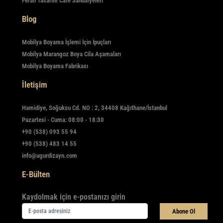
Ferah Tasarım Cafe Sandalyeleri
Blog
Mobilya Boyama İşlemi İçin İpuçları
Mobilya Marangoz Boya Cila Aşamaları
Mobilya Boyama Fabrikası
İletişim
Hamidiye, Soğuksu Cd. NO : 2, 34408 Kağıthane/İstanbul
Pazartesi - Cuma: 08:00 - 18:30
+90 (538) 093 55 94
+90 (538) 483 14 55
info@ugurdizayn.com
E-Bülten
Kaydolmak için e-postanızı girin
Abone Ol