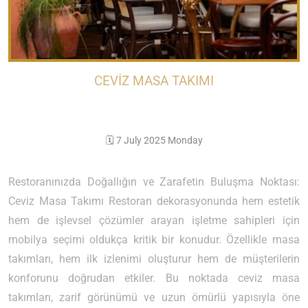
CEVIZ MASA TAKIMI
🗓️ 7 July 2025 Monday
Restoranınızda Doğallığın ve Zarafetin Buluşma Noktası:
Ceviz Masa Takımı Restoran dekorasyonunda hem estetik
hem de işlevsel çözümler arayan işletme sahipleri için
mobilya seçimi oldukça kritik bir konudur. Özellikle masa
takımları, hem ilk izlenimi oluşturur hem de müşterilerin
konforunu doğrudan etkiler. Bu noktada ceviz masa
takımları, zarif görünümü ve uzun ömürlü yapısıyla öne