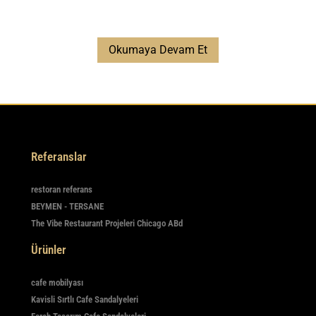
Okumaya Devam Et
Referanslar
restoran referans
BEYMEN - TERSANE
The Vibe Restaurant Projeleri Chicago ABd
Ürünler
cafe mobilyası
Kavisli Sırtlı Cafe Sandalyeleri