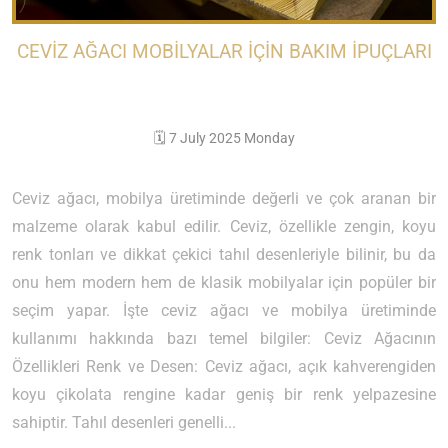
CEVIZ AĞACI MOBILYALAR IÇIN BAKIM İPUÇLARI
🗓️ 7 July 2025 Monday
Ceviz ağacı, mobilya üretiminde değerli ve çok aranan bir
malzeme olarak kabul edilir. Ceviz, özellikle zengin, koyu
renk tonları ve dikkat çekici tahıl desenleriyle bilinir, bu da
onu hem modern hem de klasik mobilyalar için popüler bir
seçim yapar. İşte ceviz ağacı ve mobilya üretiminde
kullanımı hakkında bazı temel bilgiler: Ceviz Ağacının
Özellikleri Renk ve Desen: Ceviz ağacı, açık kahverengiden
koyu çikolata rengine kadar geniş bir renk yelpazesine
sahiptir. Tahıl desenleri genelli...