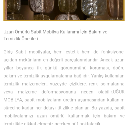
Uzun Ömürlü Sabit Mobilya Kullanımı İçin Bakım ve
Temizlik Önerileri
Giriş Sabit mobilyalar, hem estetik hem de fonksiyonel
açıdan mekânların en değerli parçalarındandır. Ancak uzun
yıllar boyunca ilk günkü görünümünü koruması, doğru
bakım ve temizlik uygulamalarına bağlıdır. Yanlış kullanılan
temizlik malzemeleri, yüzeyde çiziklere, renk solmalarına
veya malzeme deformasyonuna neden olabilir.UĞUR
MOBİLYA, sabit mobilyaların üretim aşamasından kullanım
sürecine kadar her detayı titizlikle planlar. Bu yazıda, sabit
mobilyalarınızı uzun ömürlü kullanmak için bakım ve
temizlikte dikkat etmeniz gereken püf noktalar�...