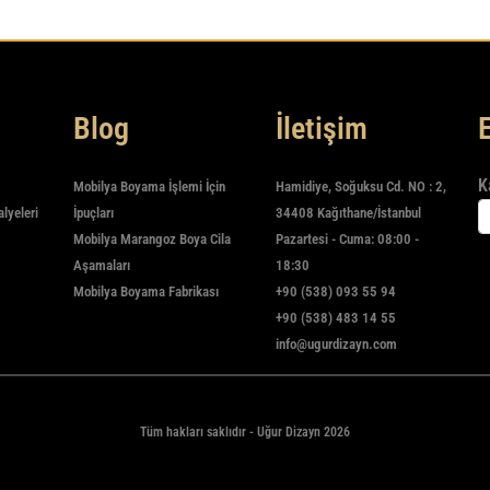
Blog
İletişim
K
Mobilya Boyama İşlemi İçin
Hamidiye, Soğuksu Cd. NO : 2,
alyeleri
İpuçları
34408 Kağıthane/İstanbul
Mobilya Marangoz Boya Cila
Pazartesi - Cuma: 08:00 -
Aşamaları
18:30
Mobilya Boyama Fabrikası
+90 (538) 093 55 94
+90 (538) 483 14 55
info@ugurdizayn.com
Tüm hakları saklıdır - Uğur Dizayn 2026