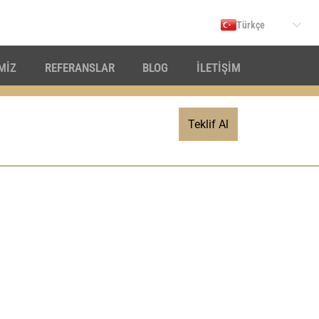
Türkçe
İMİZ
REFERANSLAR
BLOG
İLETİŞİM
Teklif Al