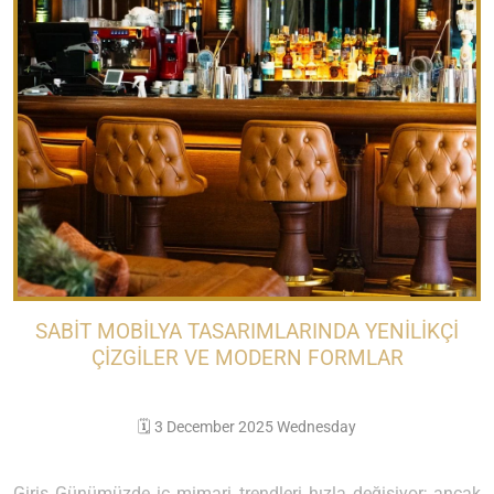
SABIT MOBILYA TASARIMLARINDA YENILIKÇI
ÇIZGILER VE MODERN FORMLAR
🗓️ 3 December 2025 Wednesday
Giriş Günümüzde iç mimari trendleri hızla değişiyor; ancak