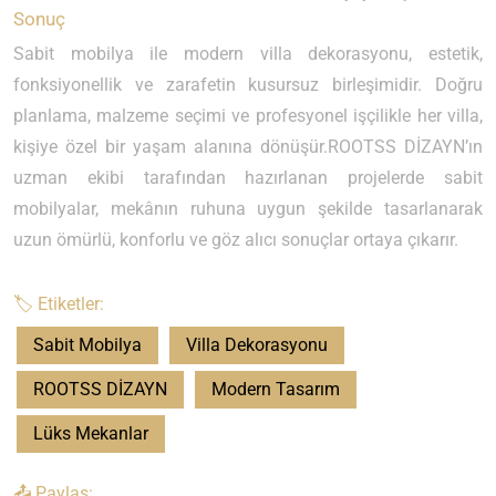
Sonuç
Sabit mobilya ile modern villa dekorasyonu, estetik,
fonksiyonellik ve zarafetin kusursuz birleşimidir. Doğru
planlama, malzeme seçimi ve profesyonel işçilikle her villa,
kişiye özel bir yaşam alanına dönüşür.ROOTSS DİZAYN’ın
uzman ekibi tarafından hazırlanan projelerde sabit
mobilyalar, mekânın ruhuna uygun şekilde tasarlanarak
uzun ömürlü, konforlu ve göz alıcı sonuçlar ortaya çıkarır.
🏷️ Etiketler:
Sabit Mobilya
Villa Dekorasyonu
ROOTSS DİZAYN
Modern Tasarım
Lüks Mekanlar
📤 Paylaş: