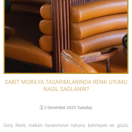
SABIT MOBILYA TASARIMLARINDA RENK UYUMU
NASIL SAĞLANIR?
🗓️ 2 December 2025 Tuesday
Giriş Renk, mekân tasarımının ruhunu belirleyen en güçlü