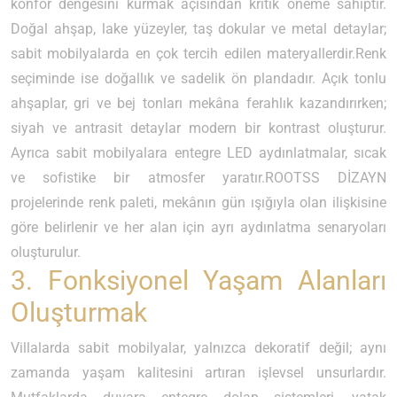
konfor dengesini kurmak açısından kritik öneme sahiptir.
Doğal ahşap, lake yüzeyler, taş dokular ve metal detaylar;
sabit mobilyalarda en çok tercih edilen materyallerdir.Renk
seçiminde ise doğallık ve sadelik ön plandadır. Açık tonlu
ahşaplar, gri ve bej tonları mekâna ferahlık kazandırırken;
siyah ve antrasit detaylar modern bir kontrast oluşturur.
Ayrıca sabit mobilyalara entegre LED aydınlatmalar, sıcak
ve sofistike bir atmosfer yaratır.ROOTSS DİZAYN
projelerinde renk paleti, mekânın gün ışığıyla olan ilişkisine
göre belirlenir ve her alan için ayrı aydınlatma senaryoları
oluşturulur.
3. Fonksiyonel Yaşam Alanları
Oluşturmak
Villalarda sabit mobilyalar, yalnızca dekoratif değil; aynı
zamanda yaşam kalitesini artıran işlevsel unsurlardır.