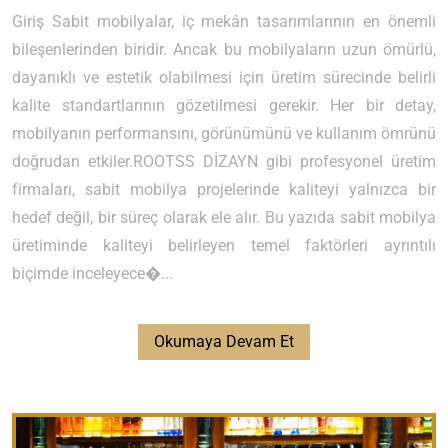
Giriş Sabit mobilyalar, iç mekân tasarımlarının en önemli
bileşenlerinden biridir. Ancak bu mobilyaların uzun ömürlü,
dayanıklı ve estetik olabilmesi için üretim sürecinde belirli
kalite standartlarının gözetilmesi gerekir. Her bir detay,
mobilyanın performansını, görünümünü ve kullanım ömrünü
doğrudan etkiler.ROOTSS DİZAYN gibi profesyonel üretim
firmaları, sabit mobilya projelerinde kaliteyi yalnızca bir
hedef değil, bir süreç olarak ele alır. Bu yazıda sabit mobilya
üretiminde kaliteyi belirleyen temel faktörleri ayrıntılı
biçimde inceleyece�...
Okumaya Devam Et