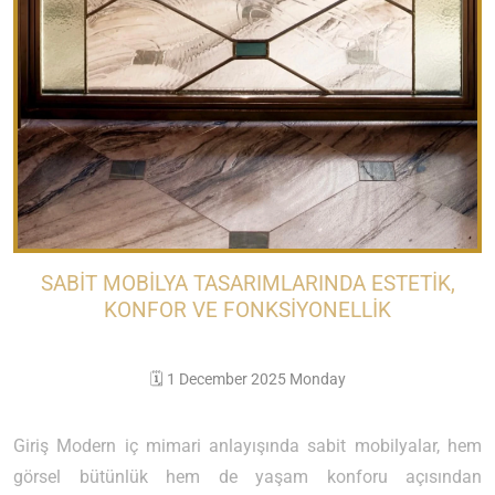
SABIT MOBILYA TASARIMLARINDA ESTETIK,
KONFOR VE FONKSIYONELLIK
🗓️ 1 December 2025 Monday
Giriş Modern iç mimari anlayışında sabit mobilyalar, hem
görsel bütünlük hem de yaşam konforu açısından