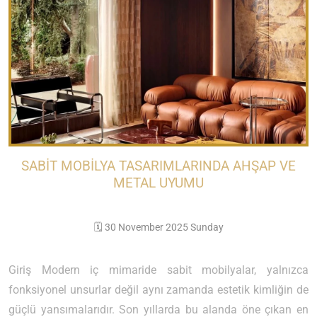
SABIT MOBILYA TASARIMLARINDA AHŞAP VE
METAL UYUMU
🗓️ 30 November 2025 Sunday
Giriş Modern iç mimaride sabit mobilyalar, yalnızca
fonksiyonel unsurlar değil aynı zamanda estetik kimliğin de
güçlü yansımalarıdır. Son yıllarda bu alanda öne çıkan en