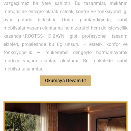
vazgeçilmez bir yere sahiptir. Bu tasarımlar, mekânın
mimarisine entegre olarak estetik, konfor ve fonksiyonelliği
aynı potada birleştirir. Doğru planlandığında, sabit
mobilyalar yaşam alanlarına hem zarafet hem de işlevsellik
kazandırır.ROOTSS DİZAYN gibi profesyonel tasarım
ekipleri, projelerinde bu üç unsuru — estetik, konfor ve
fonksiyonellik — mükemmel dengeyle harmanlayarak
modern yaşam alanları oluşturur. Bu makalede, sabit
mobilya tasarımlar...
Okumaya Devam Et