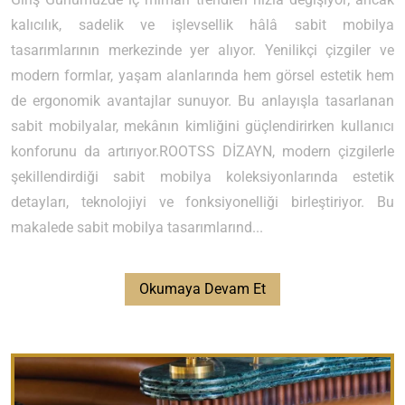
kalıcılık, sadelik ve işlevsellik hâlâ sabit mobilya
tasarımlarının merkezinde yer alıyor. Yenilikçi çizgiler ve
modern formlar, yaşam alanlarında hem görsel estetik hem
de ergonomik avantajlar sunuyor. Bu anlayışla tasarlanan
sabit mobilyalar, mekânın kimliğini güçlendirirken kullanıcı
konforunu da artırıyor.ROOTSS DİZAYN, modern çizgilerle
şekillendirdiği sabit mobilya koleksiyonlarında estetik
detayları, teknolojiyi ve fonksiyonelliği birleştiriyor. Bu
makalede sabit mobilya tasarımlarınd...
Okumaya Devam Et