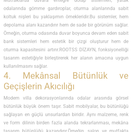
Mutfaklarda duvara entegre dolap sistemleri, yatak
odalarında gömme gardıroplar, oturma alanlarında sabit
koltuk nişleri bu yaklaşımın örnekleridir.Bu sistemler, hem
depolama alanı kazandırır hem de sade bir görünüm sağlar.
Örneğin, oturma odasında duvar boyunca devam eden sabit
bank sistemleri hem estetik bir çizgi oluşturur hem de
oturma kapasitesini artırır.ROOTSS DİZAYN, fonksiyonelliği
tasarım estetiğiyle birleştirerek her alanın amacına uygun
kullanılmasını sağlar.
4. Mekânsal Bütünlük ve
Geçişlerin Akıcılığı
Modern villa dekorasyonlarında odalar arasında görsel
bütünlük büyük önem taşır. Sabit mobilyalar, bu bütünlüğü
sağlayan en güçlü unsurlardan biridir. Aynı malzeme, renk
ve form dilinin birden fazla alanda tekrarlanması, mekâna
tasarım bütünlüğü kazandırır.Örneğin, salon ve mutfakta