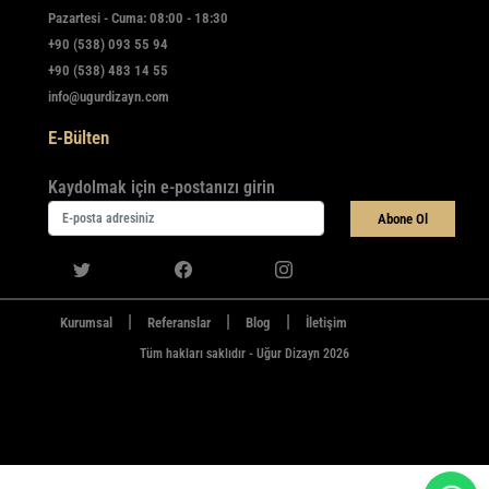
Pazartesi - Cuma: 08:00 - 18:30
+90 (538) 093 55 94
+90 (538) 483 14 55
info@ugurdizayn.com
E-Bülten
Kaydolmak için e-postanızı girin
Abone Ol
|
|
|
Kurumsal
Referanslar
Blog
İletişim
Tüm hakları saklıdır - Uğur Dizayn 2026