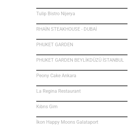
Tulip Bistro Nijerya
RHAİN STEAKHOUSE - DUBAİ
PHUKET GARDEN
PHUKET GARDEN BEYLİKDÜZÜ İSTANBUL
Peony Cake Ankara
La Regina Restaurant
Kıbrıs Girn
İkon Happy Moons Galataport