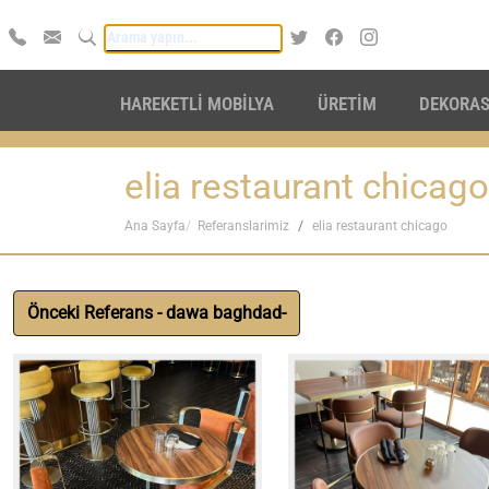
HAREKETLİ MOBİLYA
ÜRETİM
DEKORA
elia restaurant chicago
Ana Sayfa
Referanslarimiz
elia restaurant chicago
Önceki Referans - dawa baghdad-