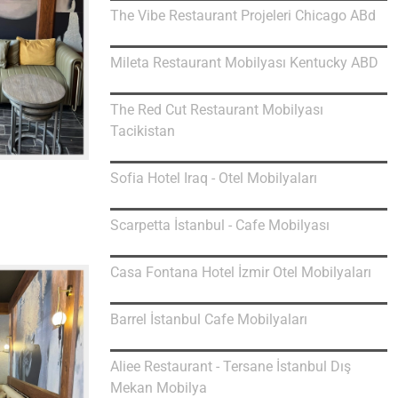
The Vibe Restaurant Projeleri Chicago ABd
Mileta Restaurant Mobilyası Kentucky ABD
The Red Cut Restaurant Mobilyası
Tacikistan
Sofia Hotel Iraq - Otel Mobilyaları
Scarpetta İstanbul - Cafe Mobilyası
Casa Fontana Hotel İzmir Otel Mobilyaları
Barrel İstanbul Cafe Mobilyaları
Aliee Restaurant - Tersane İstanbul Dış
Mekan Mobilya