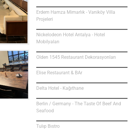
Erdem Hamza Mimarlık - Vaniköy Villa
Projeleri
Nickelodeon Hotel Antalya - Hotel
Mobilyaları
Olden 1545 Restaurant Dekorasyonları
Elise Restaurant & BAr
Delta Hotel - Kağıthane
Berlin / Germany - The Taste Of Beef And
Seafood
Tulıp Bıstro