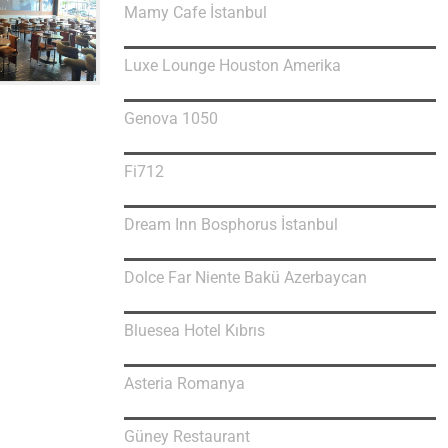
Mamy Cafe İstanbul
Luxe Lounge Houston Amerika
Genova 1050
Fi712
Dream Inn Bosphorus İstanbul
Dolce Far Niente Bakü Azerbaycan
Bluesea Hotel Kıbrıs
Asteria Romanya
Güney Restaurant