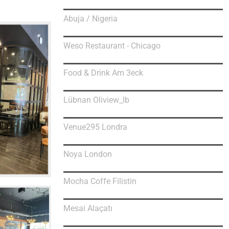
Abuja / Nigeria
Weso Restaurant - Chicago
Food & Drink Am 3eck
Lübnan Oliview_lb
Venue295 Londra
Noya London
Mocha Coffe Filistin
Mesai Alaçatı