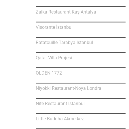
Zaika Restaurant Kaş Antalya
Visorante İstanbul
Ratatouille Tarabya İstanbul
Qatar Villa Projesi
OLDEN 1772
Niyokki Restaurant-Noya Londra
Nite Restaurant İstanbul
Little Buddha Akmerkez