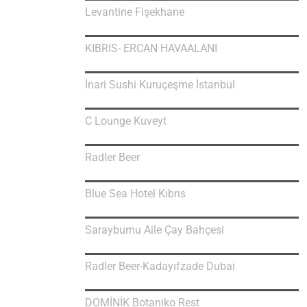
Levantine Fişekhane
KIBRIS- ERCAN HAVAALANI
İnari Sushi Kuruçeşme İstanbul
C Lounge Kuveyt
Radler Beer
Blue Sea Hotel Kıbrıs
Sarayburnu Aile Çay Bahçesi
Radler Beer-Kadayıfzade Dubai
DOMİNİK Botaniko Rest