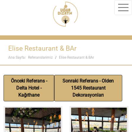
Elise Restaurant & BAr
Ana Sayfa
Referanslarimiz
Elise Restaurant & BAr
Önceki Referans -
Sonraki Referans - Olden
Delta Hotel -
1545 Restaurant
Kağıthane
Dekorasyonları