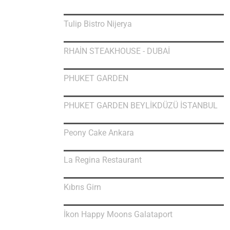
Tulip Bistro Nijerya
RHAİN STEAKHOUSE - DUBAİ
PHUKET GARDEN
PHUKET GARDEN BEYLİKDÜZÜ İSTANBUL
Peony Cake Ankara
La Regina Restaurant
Kıbrıs Girn
İkon Happy Moons Galataport