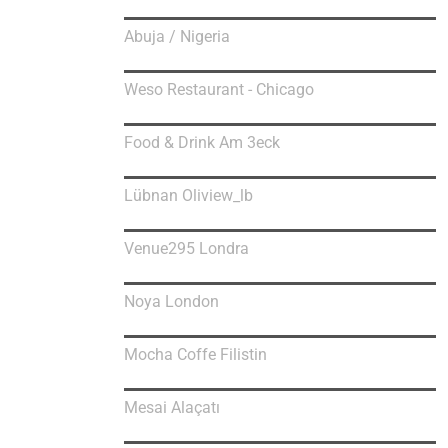
Abuja / Nigeria
Weso Restaurant - Chicago
Food & Drink Am 3eck
Lübnan Oliview_lb
Venue295 Londra
Noya London
Mocha Coffe Filistin
Mesai Alaçatı