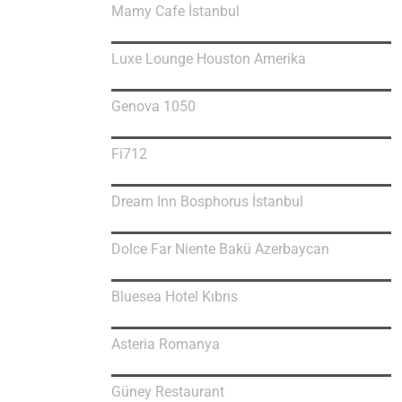
Mamy Cafe İstanbul
Luxe Lounge Houston Amerika
Genova 1050
Fi712
Dream Inn Bosphorus İstanbul
Dolce Far Niente Bakü Azerbaycan
Bluesea Hotel Kıbrıs
Asteria Romanya
Güney Restaurant