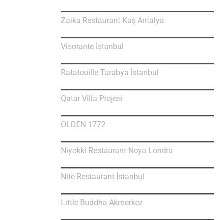
Zaika Restaurant Kaş Antalya
Visorante İstanbul
Ratatouille Tarabya İstanbul
Qatar Villa Projesi
OLDEN 1772
Niyokki Restaurant-Noya Londra
Nite Restaurant İstanbul
Little Buddha Akmerkez