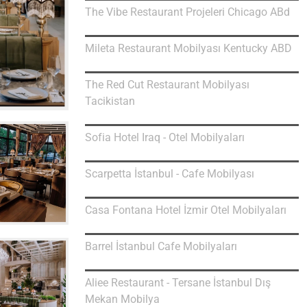
The Vibe Restaurant Projeleri Chicago ABd
Mileta Restaurant Mobilyası Kentucky ABD
The Red Cut Restaurant Mobilyası
Tacikistan
Sofia Hotel Iraq - Otel Mobilyaları
Scarpetta İstanbul - Cafe Mobilyası
Casa Fontana Hotel İzmir Otel Mobilyaları
Barrel İstanbul Cafe Mobilyaları
Aliee Restaurant - Tersane İstanbul Dış
Mekan Mobilya