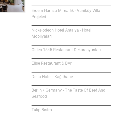
Erdem Hamza Mimarlık - Vaniköy Villa
Projeleri
Nickelodeon Hotel Antalya - Hotel
Mobilyaları
Olden 1545 Restaurant Dekorasyonları
Elise Restaurant & BAr
Delta Hotel - Kağıthane
Berlin / Germany - The Taste Of Beef And
Seafood
Tulıp Bıstro