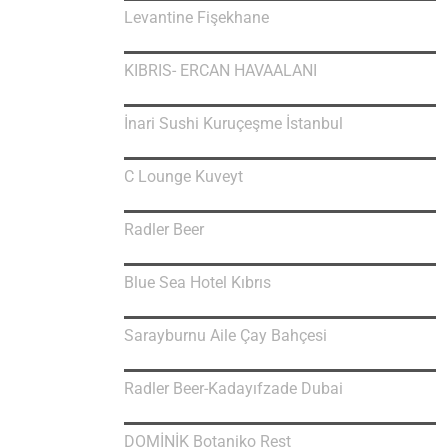
Levantine Fişekhane
KIBRIS- ERCAN HAVAALANI
İnari Sushi Kuruçeşme İstanbul
C Lounge Kuveyt
Radler Beer
Blue Sea Hotel Kıbrıs
Sarayburnu Aile Çay Bahçesi
Radler Beer-Kadayıfzade Dubai
DOMİNİK Botaniko Rest